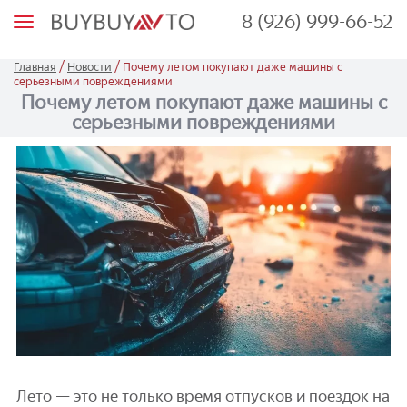
8 (926) 999-66-52
М
е
н
ю
/
/
Главная
Новости
Почему летом покупают даже машины с
серьезными повреждениями
Почему летом покупают даже машины с
серьезными повреждениями
Лето — это не только время отпусков и поездок на