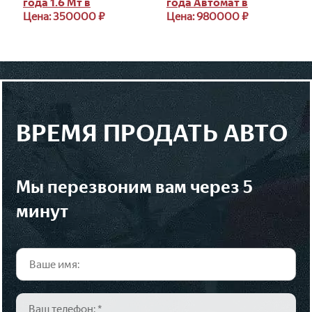
года 1.6 Мт в
года Автомат в
Дубровке
Дубровке
Цена: 350000 ₽
Цена: 980000 ₽
ВРЕМЯ ПРОДАТЬ АВТО
мы перезвоним вам через 5
минут