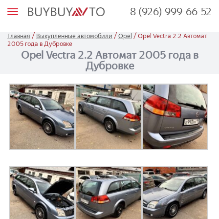
8 (926) 999-66-52
М
е
н
ю
/
/
/
Главная
Выкупленные автомобили
Opel
Opel Vectra 2.2 Автомат
2005 года в Дубровке
Opel Vectra 2.2 Автомат 2005 года в
Дубровке